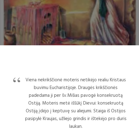
Viena nekrikščionė moteris netikėjo realiu Kristaus
buvimu Eucharistijoje. Draugės krikščionės
padedama ji per šv.Mišias pavogė konsekruotą
Ostiją. Moteris metė iššūkį Dievui: konsekruotą
Ostiją įdėjo į keptuvę su aliejumi. Staiga iš Ostijos
pasipylė Kraujas, užliejo grindis ir ištekėjo pro duris
laukan.