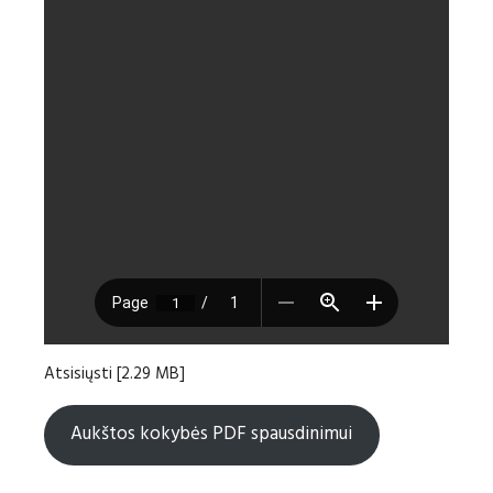
Atsisiųsti [2.29 MB]
Aukštos kokybės PDF spausdinimui