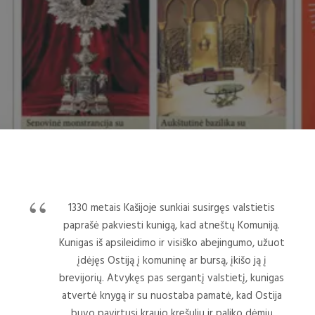
1330 metais Kašijoje sunkiai susirgęs valstietis
paprašė pakviesti kunigą, kad atneštų Komuniją.
Kunigas iš apsileidimo ir visiško abejingumo, užuot
įdėjęs Ostiją į komuninę ar bursą, įkišo ją į
brevijorių. Atvykęs pas sergantį valstietį, kunigas
atvertė knygą ir su nuostaba pamatė, kad Ostija
buvo pavirtusi kraujo krešuliu ir paliko dėmių