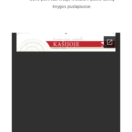
knygos puslapiuose.