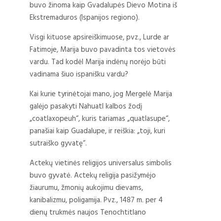
buvo žinoma kaip Gvadalupės Dievo Motina iš
Ekstremaduros (Ispanijos regiono).
Visgi kituose apsireiškimuose, pvz., Lurde ar
Fatimoje, Marija buvo pavadinta tos vietovės
vardu. Tad kodėl Marija indėnų norėjo būti
vadinama šiuo ispanišku vardu?
Kai kurie tyrinėtojai mano, jog Mergelė Marija
galėjo pasakyti Nahuatl kalbos žodį
„coatlaxopeuh“, kuris tariamas „quatlasupe“,
panašiai kaip Guadalupe, ir reiškia: „toji, kuri
sutraiško gyvatę“.
Actekų vietinės religijos universalus simbolis
buvo gyvatė. Actekų religija pasižymėjo
žiaurumu, žmonių aukojimu dievams,
kanibalizmu, poligamija. Pvz., 1487 m. per 4
dienų trukmės naujos Tenochtitlano