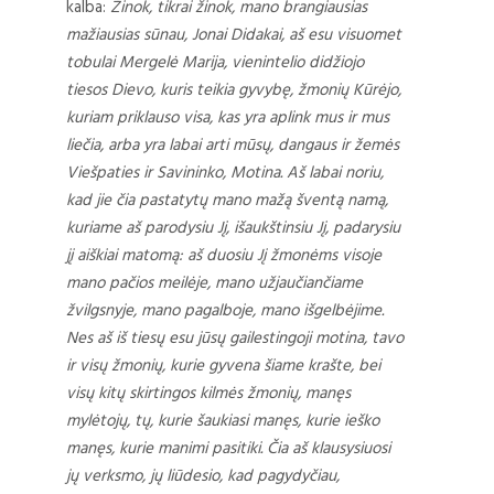
kalba:
Žinok, tikrai žinok, mano brangiausias
mažiausias sūnau, Jonai Didakai, aš esu visuomet
tobulai Mergelė Marija, vienintelio didžiojo
tiesos Dievo, kuris teikia gyvybę, žmonių Kūrėjo,
kuriam priklauso visa, kas yra aplink mus ir mus
liečia, arba yra labai arti mūsų, dangaus ir žemės
Viešpaties ir Savininko, Motina. Aš labai noriu,
kad jie čia pastatytų mano mažą šventą namą,
kuriame aš parodysiu Jį, išaukštinsiu Jį, padarysiu
jį aiškiai matomą: aš duosiu Jį žmonėms visoje
mano pačios meilėje, mano užjaučiančiame
žvilgsnyje, mano pagalboje, mano išgelbėjime.
Nes aš iš tiesų esu jūsų gailestingoji motina, tavo
ir visų žmonių, kurie gyvena šiame krašte, bei
visų kitų skirtingos kilmės žmonių, manęs
mylėtojų, tų, kurie šaukiasi manęs, kurie ieško
manęs, kurie manimi pasitiki. Čia aš klausysiuosi
jų verksmo, jų liūdesio, kad pagydyčiau,