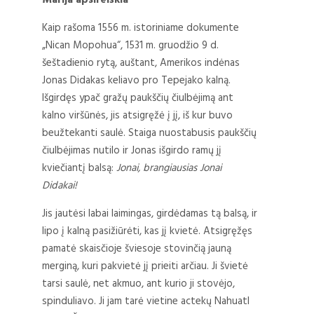
Marija apsireiškia
Kaip rašoma 1556 m. istoriniame dokumente
„Nican Mopohua“, 1531 m. gruodžio 9 d.
šeštadienio rytą, auštant, Amerikos indėnas
Jonas Didakas keliavo pro Tepejako kalną.
Išgirdęs ypač gražų paukščių čiulbėjimą ant
kalno viršūnės, jis atsigręžė į jį, iš kur buvo
beužtekanti saulė. Staiga nuostabusis paukščių
čiulbėjimas nutilo ir Jonas išgirdo ramų jį
kviečiantį balsą:
Jonai, brangiausias Jonai
Didakai!
Jis jautėsi labai laimingas, girdėdamas tą balsą, ir
lipo į kalną pasižiūrėti, kas jį kvietė. Atsigręžęs
pamatė skaisčioje šviesoje stovinčią jauną
merginą, kuri pakvietė jį prieiti arčiau. Ji švietė
tarsi saulė, net akmuo, ant kurio ji stovėjo,
spinduliavo. Ji jam tarė vietine actekų Nahuatl