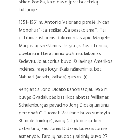
sklido žodžiu, kaip buvo įprasta actekų
kultūroje.
1551–1561 m. Antonio Valeriano parašė „Nican
Mopohua“ (tai reiškia „Čia pasakojama“). Tai
patikimas istorinis dokumentas apie Mergelės
Marijos apsireiškimus. Jis yra gražus istoriniu,
poetiniu ir literatūriniu požiūriu, laikomas
šedevru. Jo autorius buvo išsilavinęs Amerikos
indėnas, rašęs lotyniškais rašmenimis, bet
Nahuatl (actekų kalbos) garsais. (i)
Rengiantis Jono Didako kanonizacijai, 1996 m.
buvęs Gvadalupės bazilikos abatas Williamas
Schulenburgas pavadino Joną Didaką „mitiniu
personažu“. Tuomet Vatikane buvo sudaryta
30 mokslininkų iš įvairių šalių komisija, kuri
patvirtino, kad Jonas Didakas buvo istorinė
asmenybė. Tarp jų naudotų šaltinių buvo 27