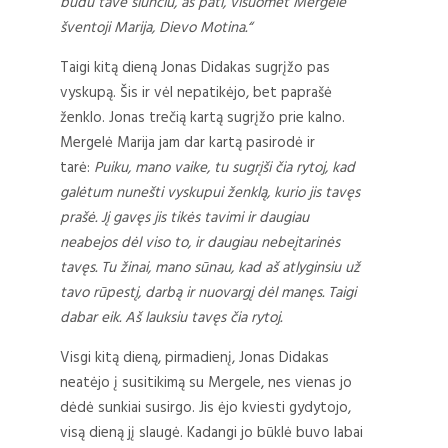
būdu tave siunčiu, aš pati, visuomet Mergelė
šventoji Marija, Dievo Motina.“
Taigi kitą dieną Jonas Didakas sugrįžo pas
vyskupą. Šis ir vėl nepatikėjo, bet paprašė
ženklo. Jonas trečią kartą sugrįžo prie kalno.
Mergelė Marija jam dar kartą pasirodė ir
tarė:
Puiku, mano vaike, tu sugrįši čia rytoj, kad
galėtum nunešti vyskupui ženklą, kurio jis tavęs
prašė. Jį gavęs jis tikės tavimi ir daugiau
neabejos dėl viso to, ir daugiau nebeįtarinės
tavęs. Tu žinai, mano sūnau, kad aš atlyginsiu už
tavo rūpestį, darbą ir nuovargį dėl manęs. Taigi
dabar eik. Aš lauksiu tavęs čia rytoj.
Visgi kitą dieną, pirmadienį, Jonas Didakas
neatėjo į susitikimą su Mergele, nes vienas jo
dėdė sunkiai susirgo. Jis ėjo kviesti gydytojo,
visą dieną jį slaugė. Kadangi jo būklė buvo labai