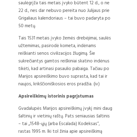
saulėgrįža tais metais įvyko būtent 12 d., o ne
22 d., nes dar nebuvo pereita nuo Julijaus prie
Grigaliaus kalendoriaus – tai buvo padaryta po
50 metų.
Tais 1531 metais įvyko žemės drebėjimai, saulės
užtemimas, pasirodė kometa, indėnams
reiškianti senos civilizacijos žlugimą. Šie
sukrečiantys gamtos reiškiniai skatino indėnus
tikėti, kad artinasi pasaulio pabaiga. Tačiau po
Marijos apsireiškimo buvo suprasta, kad tai ir
naujos, krikščioniškosios eros pradžia. (iv)
Apsireiškimų istorinis pagrįstumas
Gvadalupės Marijos apsireiškimų įvykį mini daug
šaltinių ir vietinių raštų. Pats seniausias šaltinis
– tai „1548-ųjų (arba Escalada) Kodeksas“,
rastas 1995 m. Iki tol žinia apie apsireiškimą