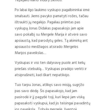
Tepejako kalno vidury žiemos.
Po labai ilgo laukimo vyskupo pagalbininkai ėmė
smalsauti. Jiems pavyko pamatyti rožes, tačiau
ištraukti jų negalėjo. Pagaliau priimtas pas
vyskupą Jonas Didakas papasakojo jam apie
savo pokalbį su Mergele Marija ir atvėrė savo
apsiaustą, kad parodytų gėles. Tą akimirką ant
apsiausto medžiagos atsirado Mergelės
Marijos paveikslas…
Vyskupas ir visi ten dalyvavę puolė ant kelių
priešais stebuklą… Vyskupas pradėjo verkti ir
atsiprašinėti, kad iškart nepatikėjo.
Tuo tarpu Jonas, atlikęs savo misiją, sugrįžo
pas savo dėdę. Šis papasakojo, kad jam
pasirodė ir jį pagydė toji, kuri liepė jam viską
papasakoti vyskupui, kad jis teisingai pavadintų
jos paveikslą: „Tobula mergelė, šventoji