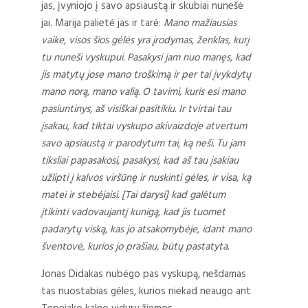
jas, įvyniojo į savo apsiaustą ir skubiai nunešė
jai. Marija palietė jas ir tarė:
Mano mažiausias
vaike, visos šios gėlės yra įrodymas, ženklas, kurį
tu nuneši vyskupui. Pasakysi jam nuo manęs, kad
jis matytų jose mano troškimą ir per tai įvykdytų
mano norą, mano valią. O tavimi, kuris esi mano
pasiuntinys, aš visiškai pasitikiu. Ir tvirtai tau
įsakau, kad tiktai vyskupo akivaizdoje atvertum
savo apsiaustą ir parodytum tai, ką neši. Tu jam
tiksliai papasakosi, pasakysi, kad aš tau įsakiau
užlipti į kalvos viršūnę ir nuskinti gėles, ir visa, ką
matei ir stebėjaisi. [Tai darysi] kad galėtum
įtikinti vadovaujantį kunigą, kad jis tuomet
padarytų viską, kas jo atsakomybėje, idant mano
šventovė, kurios jo prašiau, būtų pastatyta.
Jonas Didakas nubėgo pas vyskupą, nešdamas
tas nuostabias gėles, kurios niekad neaugo ant