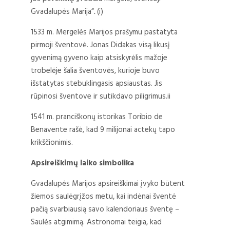
Gvadalupės Marija“
.
(i)
1533 m. Mergelės Marijos prašymu pastatyta
pirmoji šventovė. Jonas Didakas visą likusį
gyvenimą gyveno kaip atsiskyrėlis mažoje
trobelėje šalia šventovės, kurioje buvo
išstatytas stebuklingasis apsiaustas. Jis
rūpinosi šventove ir sutikdavo piligrimus.ii
1541 m. pranciškonų istorikas Toribio de
Benavente rašė, kad 9 milijonai actekų tapo
krikščionimis.
Apsireiškimų laiko simbolika
Gvadalupės Marijos apsireiškimai įvyko būtent
žiemos saulėgrįžos metu, kai indėnai šventė
pačią svarbiausią savo kalendoriaus šventę –
Saulės atgimimą. Astronomai teigia, kad