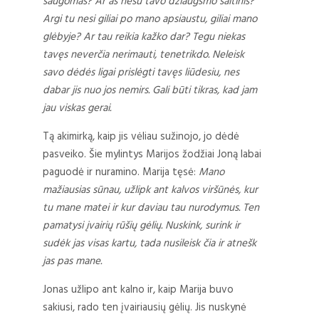
saugomas? Ar aš nesu tavo džiaugsmo šaltinis?
Argi tu nesi giliai po mano apsiaustu, giliai mano
glėbyje? Ar tau reikia kažko dar? Tegu niekas
tavęs neverčia nerimauti, tenetrikdo. Neleisk
savo dėdės ligai prislėgti tavęs liūdesiu, nes
dabar jis nuo jos nemirs. Gali būti tikras, kad jam
jau viskas gerai.
Tą akimirką, kaip jis vėliau sužinojo, jo dėdė
pasveiko. Šie mylintys Marijos žodžiai Joną labai
paguodė ir nuramino. Marija tęsė:
Mano
mažiausias sūnau, užlipk ant kalvos viršūnės, kur
tu mane matei ir kur daviau tau nurodymus. Ten
pamatysi įvairių rūšių gėlių. Nuskink, surink ir
sudėk jas visas kartu, tada nusileisk čia ir atnešk
jas pas mane.
Jonas užlipo ant kalno ir, kaip Marija buvo
sakiusi, rado ten įvairiausių gėlių. Jis nuskynė