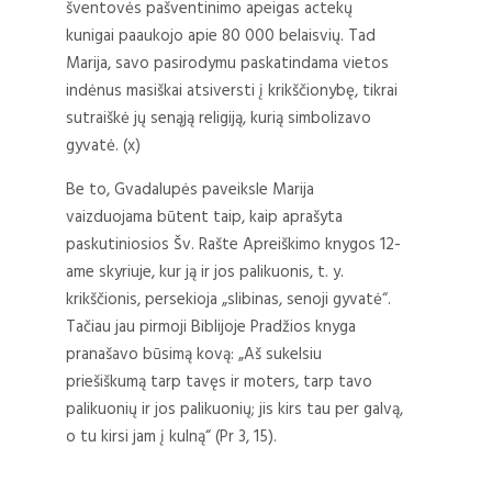
šventovės pašventinimo apeigas actekų
kunigai paaukojo apie 80 000 belaisvių. Tad
Marija, savo pasirodymu paskatindama vietos
indėnus masiškai atsiversti į krikščionybę, tikrai
sutraiškė jų senąją religiją, kurią simbolizavo
gyvatė. (x)
Be to, Gvadalupės paveiksle Marija
vaizduojama būtent taip, kaip aprašyta
paskutiniosios Šv. Rašte Apreiškimo knygos 12-
ame skyriuje, kur ją ir jos palikuonis, t. y.
krikščionis, persekioja „slibinas, senoji gyvatė“.
Tačiau jau pirmoji Biblijoje Pradžios knyga
pranašavo būsimą kovą: „Aš sukelsiu
priešiškumą tarp tavęs ir moters, tarp tavo
palikuonių ir jos palikuonių; jis kirs tau per galvą,
o tu kirsi jam į kulną“ (Pr 3, 15).