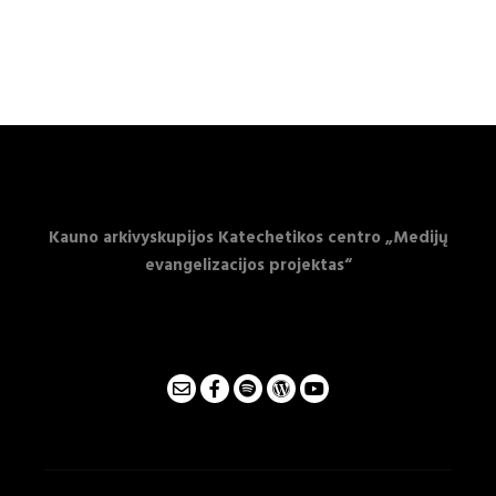
Kauno arkivyskupijos Katechetikos centro
„Medijų
evangelizacijos projektas“