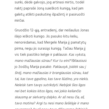
sunki, dėdė galvojo, jog artinasi mirtis, todėl
naktį paprašė Joną suieškoti kunigą, kad jam
galėtų atlikti paskutinę išpažintį ir pasiruošti
mirčiai.
Gruodžio 12-ąją, antradienį, dar neišaušus Jonas
išėjo ieškoti kunigo. Jis pasuko kitu keliu,
nenorėdamas, kad Mergelė Marija jį pamatytų
pirma, negu jis surasiąs kunigą. Tačiau Marija jį
vis tiek pasitiko kelyje ir paklausė:
Kas vyksta,
mano mažiausias sūnau? Kur tu eini?
Išklausiusi
jo žodžių Marija pasakė:
Paklausyk. Įsidėk sau į
širdį, mano mažiausias ir brangiausias sūnau, kad
tai, kas tave gąsdino, kas tave liūdino, yra niekis.
Neleisk tam tavęs sutrikdyti. Nebijok šios ligos
nei bet kokios kitos ligos, nei jokio keliančio
skausmą ar sielvartą dalyko. Ar aš nesu čia, aš,
tavo motina? Argi tu nesi mano šešėlyje ir mano