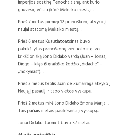
imperijos sostinę Tenochtitlaną, ant kurio
griuvėsių vėliau įkūrė Meksiko miestą…
Prieš 7 metus pirmieji 12 pranciškonų atvyko į
naujai statomą Meksiko miestą…
Prieš 6 metus Kuautlatoatsinas buvo
pakrikštytas pranciškonų vienuolio ir gavo
krikščionišką Jono Didako vardą (Juan – Jonas,
Diego – kilęs iš graikiško žodžio „didache“ –
„mokymas“)…
Prieš 3 metus brolis Juan de Zumarraga atvyko į
Naująjį pasaulį ir tapo vietos vyskupu…
Prieš 2 metus mirė Jono Didako žmona Marija…
Tais pačiais metais pasikėsinta į vyskupą…
Jonui Didakui tuomet buvo 57 metai.