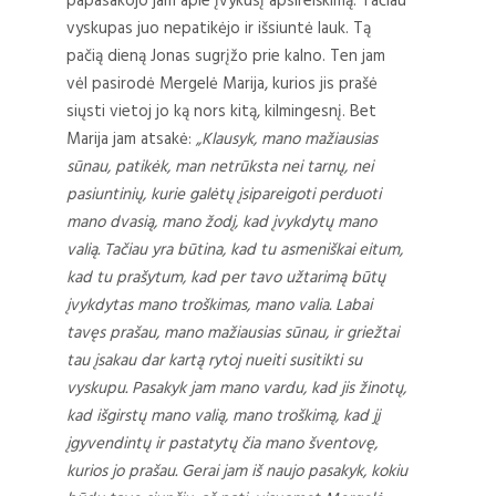
papasakojo jam apie įvykusį apsireiškimą. Tačiau
vyskupas juo nepatikėjo ir išsiuntė lauk. Tą
pačią dieną Jonas sugrįžo prie kalno. Ten jam
vėl pasirodė Mergelė Marija, kurios jis prašė
siųsti vietoj jo ką nors kitą, kilmingesnį. Bet
Marija jam atsakė:
„Klausyk, mano mažiausias
sūnau, patikėk, man netrūksta nei tarnų, nei
pasiuntinių, kurie galėtų įsipareigoti perduoti
mano dvasią, mano žodį, kad įvykdytų mano
valią. Tačiau yra būtina, kad tu asmeniškai eitum,
kad tu prašytum, kad per tavo užtarimą būtų
įvykdytas mano troškimas, mano valia. Labai
tavęs prašau, mano mažiausias sūnau, ir griežtai
tau įsakau dar kartą rytoj nueiti susitikti su
vyskupu. Pasakyk jam mano vardu, kad jis žinotų,
kad išgirstų mano valią, mano troškimą, kad jį
įgyvendintų ir pastatytų čia mano šventovę,
kurios jo prašau. Gerai jam iš naujo pasakyk, kokiu