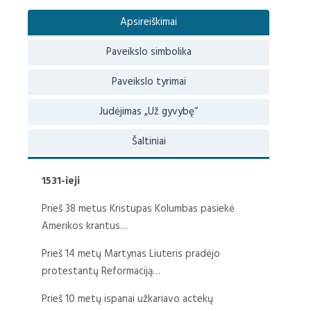
Apsireiškimai
Paveikslo simbolika
Paveikslo tyrimai
Judėjimas „Už gyvybę“
Šaltiniai
1531-ieji
Prieš 38 metus Kristupas Kolumbas pasiekė
Amerikos krantus…
Prieš 14 metų Martynas Liuteris pradėjo
protestantų Reformaciją…
Prieš 10 metų ispanai užkariavo actekų