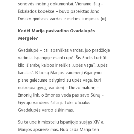
senovės indėnų dokumentai. Viename iš jų –
Eskalados kodekse – buvo pateiktas Jono
Didako gimtasis vardas ir mirties liudijimas. (iii)
Kodėl Marija pasivadino Gvadalupės
Mergele?
Gvadalupė – tai ispaniškas vardas, juo pradžioje
vadinta Ispanijoje esanti upė. Šis žodis turbūt
kilo iš arabų kalbos ir reiškia „upės vaga“, „upės
kanalas“. Iš tiesų Marijos vaidmenį išganymo
plane galėtume palyginti su upės vaga, kuri
nukreipia gyvąjį vandenį – Dievo malonę –
žmonių link, o žmones veda pas savo Sūnų –
Gyvojo vandens šaltinį. Toks oficialus
Gvadalupės vardo aiškinimas.
Su ta upe ir miesteliu Ispanijoje susijęs XIV a.
Marijos apsireiškimas. Nuo tada Marija ten