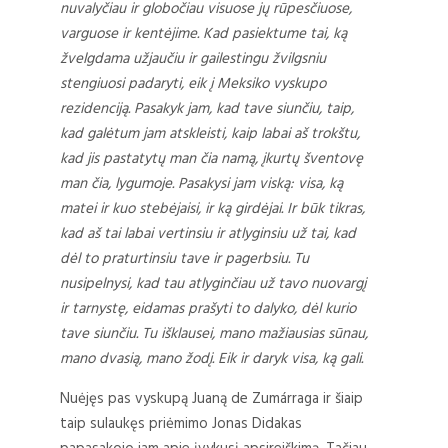
nuvalyčiau ir globočiau visuose jų rūpesčiuose,
varguose ir kentėjime. Kad pasiektume tai, ką
žvelgdama užjaučiu ir gailestingu žvilgsniu
stengiuosi padaryti, eik į Meksiko vyskupo
rezidenciją. Pasakyk jam, kad tave siunčiu, taip,
kad galėtum jam atskleisti, kaip labai aš trokštu,
kad jis pastatytų man čia namą, įkurtų šventovę
man čia, lygumoje. Pasakysi jam viską: visa, ką
matei ir kuo stebėjaisi, ir ką girdėjai. Ir būk tikras,
kad aš tai labai vertinsiu ir atlyginsiu už tai, kad
dėl to praturtinsiu tave ir pagerbsiu. Tu
nusipelnysi, kad tau atlyginčiau už tavo nuovargį
ir tarnystę, eidamas prašyti to dalyko, dėl kurio
tave siunčiu. Tu išklausei, mano mažiausias sūnau,
mano dvasią, mano žodį. Eik ir daryk visa, ką gali.
Nuėjęs pas vyskupą Juaną de Zumárraga ir šiaip
taip sulaukęs priėmimo Jonas Didakas